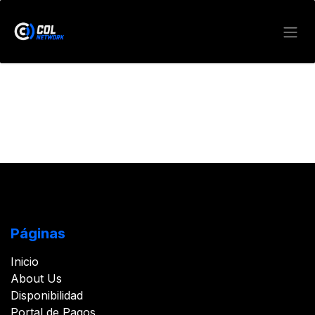
Skip to Content
Páginas
Inicio
About Us
Disponibilidad
Portal de Pagos